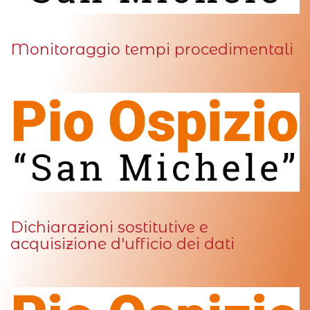
Monitoraggio tempi procedimentali
Dichiarazioni sostitutive e
acquisizione d'ufficio dei dati