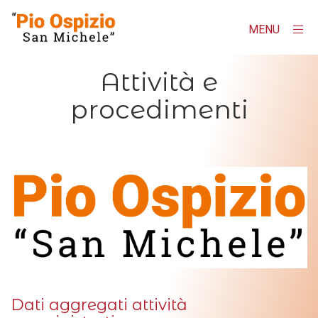
MENU
×
Homepage
Attività e
procedimenti
"Pio Ospizio San Michele"
Contatti
AMMINISTRAZIONE TRASPARENTE
Albo online
Dati aggregati attività