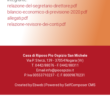
relazione-del-segretario-direttore.pdf
bilancio-economico-di-previsione-2020.pdf
allegati.pdf
relazione-revisore-dei-conti.pdf
Casa di Riposo Pio Ospizio San Michele
Via P. Sterzi, 139 - 37054 Nogara (Vr)
T. 0442/88076 - F. 0442/88311
Email
info@pioospizio.it
P. Iva 00553710237 - C. F. 80009870231
Created by
Ebweb
| Powered by SelfComposer CMS