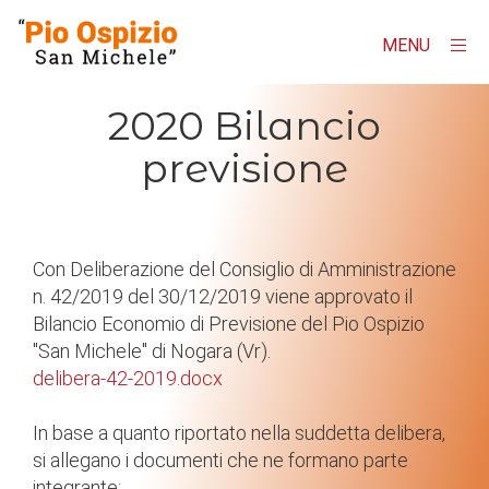
MENU
×
Homepage
2020 Bilancio
previsione
"Pio Ospizio San Michele"
Contatti
AMMINISTRAZIONE TRASPARENTE
Con Deliberazione del Consiglio di Amministrazione
n. 42/2019 del 30/12/2019 viene approvato il
Albo online
Bilancio Economio di Previsione del Pio Ospizio
"San Michele" di Nogara (Vr).
delibera-42-2019.docx
In base a quanto riportato nella suddetta delibera,
si allegano i documenti che ne formano parte
integrante: