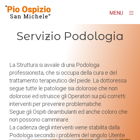
MENU
×
Homepage
Servizio Podologia
"Pio Ospizio San Michele"
Contatti
La Struttura si avvale di una Podologa
professionista, che si occupa della cura e del
AMMINISTRAZIONE TRASPARENTE
trattamento terapeutico del piede. La dottoressa
Albo online
segue tutte le patologie sia dolorose che non
dolorose ed istruisce gli Operatori sui più corretti
interventi per prevenire problematiche.
Segue gli Ospiti deambulanti ed anche coloro che
non possono camminare.
La cadenza degli interventi viene stabilita dalla
Podologa secondo i problemi del singolo Utente.