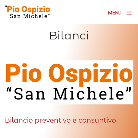
MENU
×
Homepage
Bilanci
"Pio Ospizio San Michele"
Contatti
AMMINISTRAZIONE TRASPARENTE
Albo online
Bilancio preventivo e consuntivo