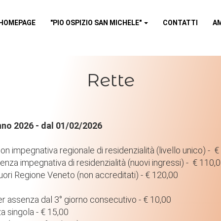
HOMEPAGE
"PIO OSPIZIO SAN MICHELE"
CONTATTI
A
Homepage
Rette
"Pio Ospizio San Michele"
Contatti
anno 2026 - dal 01/02/2026
con impegnativa regionale di residenzialità (livello unico) - €
MINISTRAZIONE TRASPARE
senza impegnativa di residenzialità (nuovi ingressi) - € 110,
fuori Regione Veneto (non accreditati) - € 120,00
Albo online
er assenza dal 3° giorno consecutivo - € 10,00
a singola - € 15,00