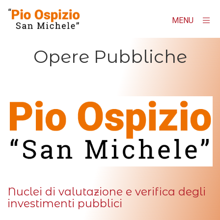
MENU
×
Homepage
Opere Pubbliche
"Pio Ospizio San Michele"
Contatti
AMMINISTRAZIONE TRASPARENTE
Albo online
Nuclei di valutazione e verifica degli
investimenti pubblici