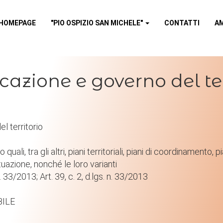
HOMEPAGE
"PIO OSPIZIO SAN MICHELE"
CONTATTI
A
Homepage
icazione e governo del ter
"Pio Ospizio San Michele"
Contatti
l territorio
 quali, tra gli altri, piani territoriali, piani di coordinamento, 
MINISTRAZIONE TRASPARE
ttuazione, nonché le loro varianti
. n. 33/2013; Art. 39, c. 2, d.lgs. n. 33/2013
Albo online
BILE