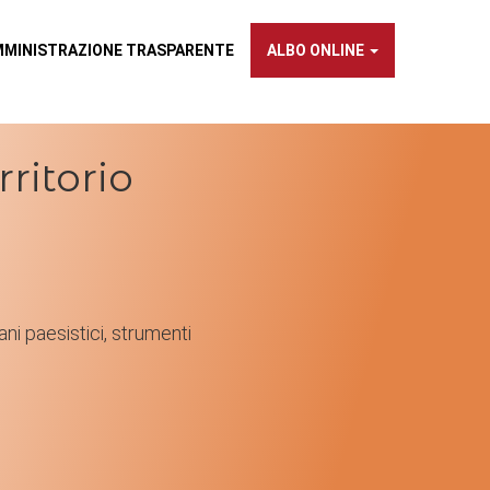
×
MMINISTRAZIONE TRASPARENTE
ALBO ONLINE
ritorio
piani paesistici, strumenti
NTE