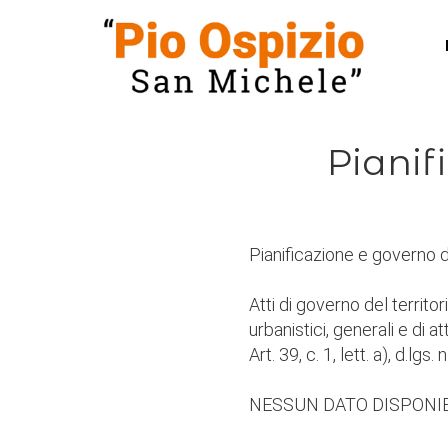
Pianif
Pianificazione e governo de
Atti di governo del territorio
AM
urbanistici, generali e di a
Art. 39, c. 1, lett. a), d.lgs
NESSUN DATO DISPONI